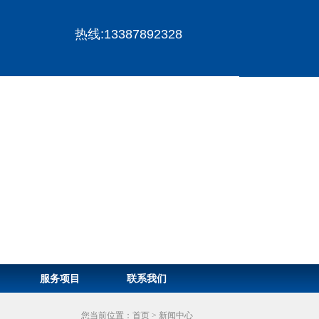
热线:13387892328
服务项目
联系我们
您当前位置：首页 > 新闻中心