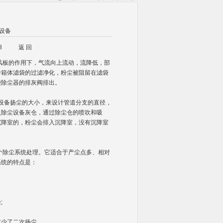
设备
4/28
返 回
风板的作用下，气流向上流动，流降低，部
中箱体滤袋的过滤净化，粉尘被阻留在滤袋
袋除尘器的排灰阀排出。
设备扬尘的大小，来设计管道分支的直径，
入除尘设备灰仓，通过除尘仓的喷吹和吸
沉降室的，粉尘会排入沉降室，没有沉降室
除尘系统处理。它适合于产尘点多、相对
系统的特点是：
;
减少了二次扬尘。