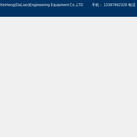
XinHeng(DaLian)Engineering Equipment Co.,LTD
手机： 13387892328 电话：