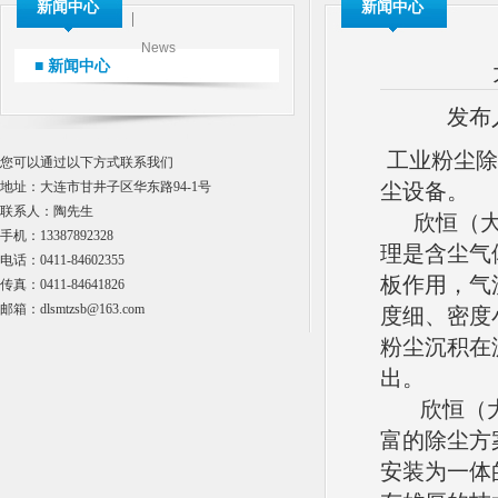
新闻中心
新闻中心
News
■ 新闻中心
发布
工业粉尘除
您可以通过以下方式联系我们
地址：大连市甘井子区华东路94-1号
尘设备。
联系人：陶先生
欣恒（大连
手机：13387892328
理是含尘气
电话：0411-84602355
板作用，气
传真：0411-84641826
邮箱：dlsmtzsb@163.com
度细、密度
粉尘沉积在
出。
欣恒（大
富的除尘方
安装为一体